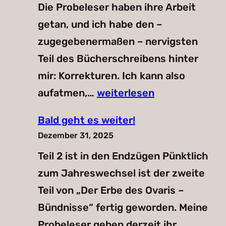
Die Probeleser haben ihre Arbeit
seit
getan, und ich habe den –
20.03.2026
zugegebenermaßen – nervigsten
erhältlich!
Teil des Bücherschreibens hinter
mir: Korrekturen. Ich kann also
Der
aufatmen,…
weiterlesen
Erbe
Bald geht es weiter!
des
Dezember 31, 2025
Ovaris
Teil 2 ist in den Endzügen Pünktlich
–
zum Jahreswechsel ist der zweite
Bündnisse
Teil von „Der Erbe des Ovaris –
Bündnisse“ fertig geworden. Meine
Probeleser geben derzeit ihr