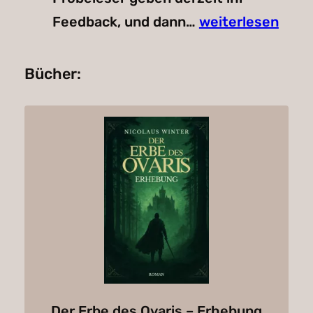
Bald
Feedback, und dann…
weiterlesen
geht
es
Bücher:
weiter!
Der Erbe des Ovaris – Erhebung